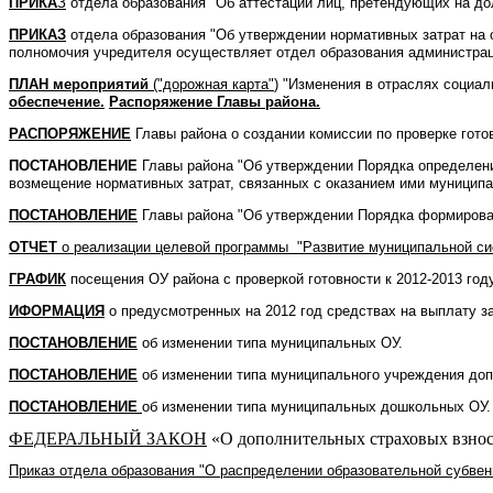
ПРИКА
З
отдела образования "Об аттестации лиц, претендующих на д
ПРИКАЗ
отдела образования "Об утверждении нормативных затрат на
полномочия учредителя осуществляет отдел образования администрац
ПЛАН мероприятий
("дорожная карта"
) "Изменения в отраслях социа
обеспечение.
Распоряжение Главы района.
РАСПОРЯЖЕНИЕ
Главы района о создании комиссии по проверке готов
ПОСТАНОВЛЕНИЕ
Главы района "Об утверждении Порядка определен
возмещение нормативных затрат, связанных с оказанием ими муниципал
ПОСТАНОВЛЕНИЕ
Главы района "Об утверждении Порядка формирова
ОТЧЕТ
о реализации целевой программы
"Развитие муниципальной си
ГРАФИК
посещения ОУ района с проверкой готовности к 2012-2013 году
ИФОРМАЦИЯ
о предусмотренных на 2012 год средствах на выплату 
ПОСТАНОВЛЕНИЕ
об изменении типа муниципальных ОУ.
ПОСТАНОВЛЕНИЕ
об изменении типа муниципального учреждения до
ПОСТАНОВЛЕНИЕ
об изменении типа муниципальных дошкольных ОУ
ФЕДЕРАЛЬНЫЙ ЗАКОН
«О дополнительных страховых взнос
Приказ отдела образования "О распределении образовательной субве