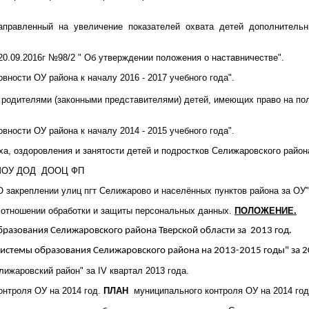
правленный на увеличение показателей охвата детей дополнительн
0.09.2016г №98/2 " Об утверждении положения о наставничестве".
вности ОУ района к началу 2016 - 2017 учебного года".
родителями (законными представителями) детей, имеющих право на по
вности ОУ района к началу 2014 - 2015 учебного года".
а, оздоровления и занятости детей и подростков Селижаровского района
ем МОУ ДОД ДООЦ ФП
 закреплении улиц пгт Селижарово и населённых пунктов района за ОУ"
 отношении обработки и защиты персональных данных.
ПОЛОЖЕНИЕ.
разования Селижаровского района Тверской области за
2013 год.
стемы образования Селижаровского района на 2013-2015 годы" за 2
ижаровский район" за IV квартал 2013 года.
онтроля ОУ на 2014 год.
ПЛАН
муниципального контроля ОУ на 2014 год