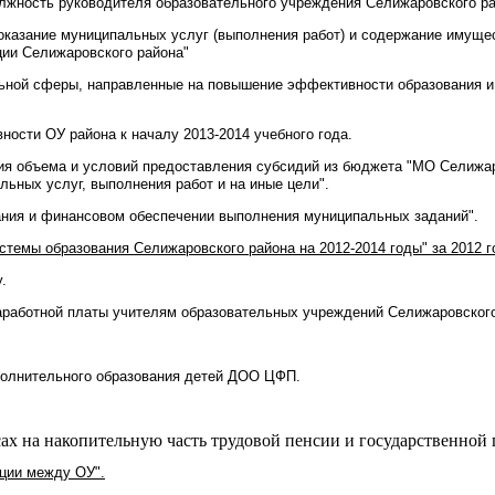
олжность руководителя образовательного учреждения Селижаровского р
 оказание муниципальных услуг (выполнения работ) и содержание имуще
ии Селижаровского района"
льной сферы, направленные на повышение эффективности образования и 
ности ОУ района к началу 2013-2014 учебного года.
ия объема и условий предоставления субсидий из бюджета "МО Селижа
ьных услуг, выполнения работ и на иные цели".
ния и финансовом обеспечении выполнения муниципальных заданий".
стемы образования Селижаровского района на 2012-2014 годы" за 2012 г
.
заработной платы учителям образовательных учреждений Селижаровского
полнительного образования детей ДОО ЦФП.
.
ах на накопительную часть трудовой пенсии и государственно
нции между ОУ".