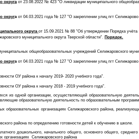
 округа
от 23.08.2022 № 423 "О ликвидации муниципального общеобра
о округ
а
от 04.03.2021 года № 127 "О закреплении улиц пгт Селижарово
ципального округа
от 15.09.2021 № 88 "Об утверждении Порядка учёт
аровского муниципального округа Тверской области".
Порядок.
униципальных общеобразовательных учреждений Селижаровского муници
о округ
а
от 04.03.2021 года № 127 "О закреплении улиц пгт Селижарово
вности ОУ района к началу 2019- 2020 учебного года".
вности ОУ района к началу 2018 - 2019 учебного года".
хся из одной организации, осуществляющей образовательную деятель
ствляющие образовательную деятельность по образовательным программ
ых образовательных организациях Селижаровского района, реализующи
ского района по определению готовности детей к обучению в школе.
латного дошкольного, начального общего, основного общего, среднег
ых организациях Селижаровского района