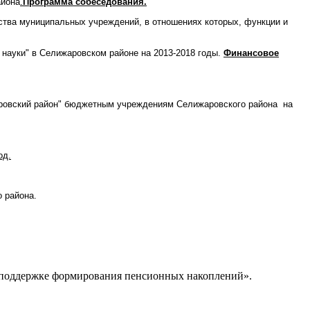
айона
.
Программа собеседования.
ства муниципальных учреждений, в отношениях которых, функции и
науки" в Селижаровском районе на 2013-2018 годы.
Финансовое
ровский район" бюджетным учреждениям Селижаровского района на
од.
 района.
й поддержке формирования пенсионных накоплений».